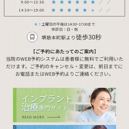
9:00～13:30
●
●
●
●
●
●
／
／
14:30～19:00
●
●
●
●
●
★
／
／
★
：土曜日の午後は14:30~17:00まで
休診日：
日・祝
徒歩30秒
堺筋本町駅より
【ご予約にあたってのご案内】
当院のWEB予約システムは患者様に無料でご利用いた
だけます。ご予約のキャンセル・変更は、前日までに
お電話またはWEB予約よりご連絡ください。
IMPLANT
インプラント
治療
専門サイト
READ MORE
ORTHODONTIC