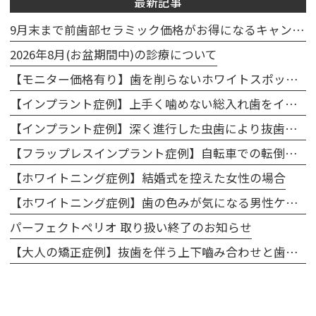
最新記事
9月末まで前歯部セラミック価格がお得になるキャンペーン実施中🦷
2026年8月(お盆期間中)の診療について
【モニター価格有り】歯を削らないホワイトスポット治療キャンペーンのお知らせ
【インプラント症例】上手く噛めない総入れ歯をインプラントで噛めるように改善
【インプラント症例】深く進行した虫歯により抜歯、インプラントで修復
【フラップレスインプラント症例】自転車での転倒で前歯を折ってしまったケース
【ホワイトニング症例】結婚式を控えた女性の場合
【ホワイトニング症例】歯の色みが気になる男性ケース
パーフェクトペリオ 取り扱い終了のお知らせ
【大人の矯正症例】抜歯を伴う上下嚙み合わせと歯のアーチの修正