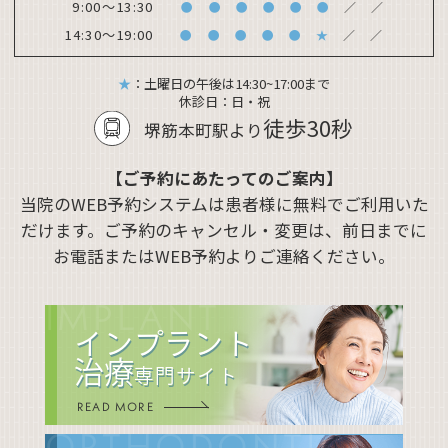
9:00～13:30
●
●
●
●
●
●
／
／
14:30～19:00
●
●
●
●
●
★
／
／
★
：土曜日の午後は14:30~17:00まで
休診日：
日・祝
徒歩30秒
堺筋本町駅より
【ご予約にあたってのご案内】
当院のWEB予約システムは患者様に無料でご利用いた
だけます。ご予約のキャンセル・変更は、前日までに
お電話またはWEB予約よりご連絡ください。
IMPLANT
インプラント
治療
専門サイト
READ MORE
ORTHODONTIC