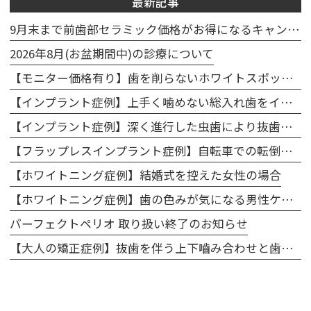
最新記事
9月末まで前歯部セラミック価格がお得になるキャンペーン実施中🦷
2026年8月(お盆期間中)の診療について
【モニター価格有り】歯を削らないホワイトスポット治療キャンペーンのお知らせ
【インプラント症例】上手く噛めない総入れ歯をインプラントで噛めるように改善
【インプラント症例】深く進行した虫歯により抜歯、インプラントで修復
【フラップレスインプラント症例】自転車での転倒で前歯を折ってしまったケース
【ホワイトニング症例】結婚式を控えた女性の場合
【ホワイトニング症例】歯の色みが気になる男性ケース
パーフェクトペリオ 取り扱い終了のお知らせ
【大人の矯正症例】抜歯を伴う上下嚙み合わせと歯のアーチの修正