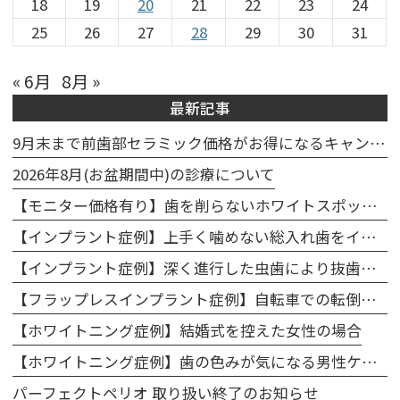
18
19
20
21
22
23
24
25
26
27
28
29
30
31
« 6月
8月 »
最新記事
9月末まで前歯部セラミック価格がお得になるキャンペーン実施中🦷
2026年8月(お盆期間中)の診療について
【モニター価格有り】歯を削らないホワイトスポット治療キャンペーンのお知らせ
【インプラント症例】上手く噛めない総入れ歯をインプラントで噛めるように改善
【インプラント症例】深く進行した虫歯により抜歯、インプラントで修復
【フラップレスインプラント症例】自転車での転倒で前歯を折ってしまったケース
【ホワイトニング症例】結婚式を控えた女性の場合
【ホワイトニング症例】歯の色みが気になる男性ケース
パーフェクトペリオ 取り扱い終了のお知らせ