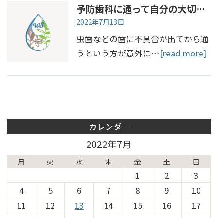
予防歯科に通って自分の大切な資産を守りましょう！
2022年7月13日
虫歯などの歯に不具合が出てから通
うという方が意外に…
[read more]
カレンダー
2022年7月
月
火
水
木
金
土
日
1
2
3
4
5
6
7
8
9
10
11
12
13
14
15
16
17