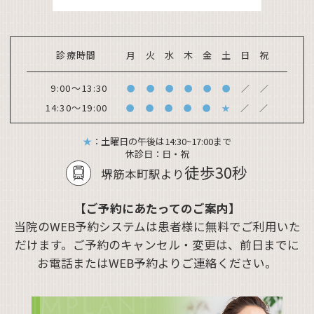
診療時間
月
火
水
木
金
土
日
祝
9:00～13:30
●
●
●
●
●
●
／
／
14:30～19:00
●
●
●
●
●
★
／
／
★
：土曜日の午後は14:30~17:00まで
休診日：
日・祝
徒歩30秒
堺筋本町駅より
【ご予約にあたってのご案内】
当院のWEB予約システムは患者様に無料でご利用いた
だけます。ご予約のキャンセル・変更は、前日までに
お電話またはWEB予約よりご連絡ください。
IMPLANT