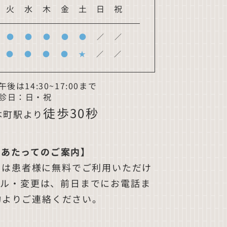
火
水
木
金
土
日
祝
●
●
●
●
●
／
／
●
●
●
●
★
／
／
後は14:30~17:00まで
診日：
日・祝
徒歩30秒
本町駅より
にあたってのご案内】
ムは患者様に無料でご利用いただけ
セル・変更は、前日までにお電話ま
約よりご連絡ください。