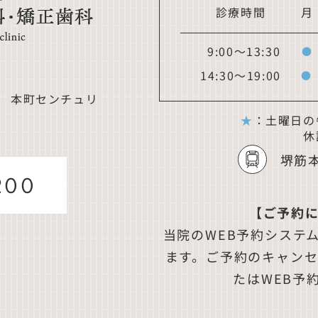
診療時間
月
9:00～13:30
●
14:30～19:00
●
６ 本町センチュリ
★
：土曜日の午
休
堺筋
200
【ご予約
当院のWEB予約システ
ます。ご予約のキャン
たはWEB予