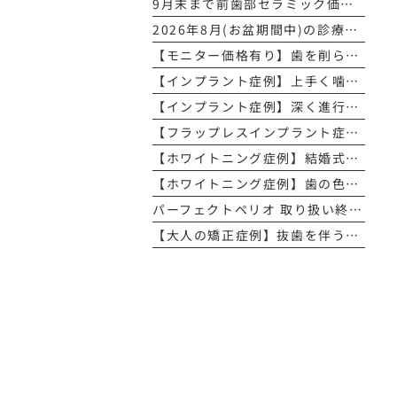
9月末まで前歯部セラミック価格がお得になるキャンペーン実施中🦷
2026年8月(お盆期間中)の診療について
【モニター価格有り】歯を削らないホワイトスポット治療キャンペーンのお知らせ
【インプラント症例】上手く噛めない総入れ歯をインプラントで噛めるように改善
【インプラント症例】深く進行した虫歯により抜歯、インプラントで修復
【フラップレスインプラント症例】自転車での転倒で前歯を折ってしまったケース
【ホワイトニング症例】結婚式を控えた女性の場合
【ホワイトニング症例】歯の色みが気になる男性ケース
パーフェクトペリオ 取り扱い終了のお知らせ
【大人の矯正症例】抜歯を伴う上下嚙み合わせと歯のアーチの修正