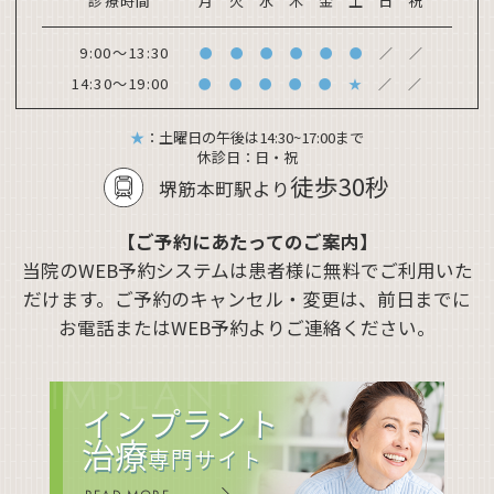
診療時間
月
火
水
木
金
土
日
祝
9:00～13:30
●
●
●
●
●
●
／
／
14:30～19:00
●
●
●
●
●
★
／
／
★
：土曜日の午後は14:30~17:00まで
休診日：
日・祝
徒歩30秒
堺筋本町駅より
【ご予約にあたってのご案内】
当院のWEB予約システムは患者様に無料でご利用いた
だけます。ご予約のキャンセル・変更は、前日までに
お電話またはWEB予約よりご連絡ください。
IMPLANT
インプラント
治療
専門サイト