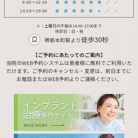
9:00～13:30
●
●
●
●
●
●
／
／
14:30～19:00
●
●
●
●
●
★
／
／
★
：土曜日の午後は14:30~17:00まで
休診日：
日・祝
徒歩30秒
堺筋本町駅より
【ご予約にあたってのご案内】
当院のWEB予約システムは患者様に無料でご利用いた
だけます。ご予約のキャンセル・変更は、前日までに
お電話またはWEB予約よりご連絡ください。
IMPLANT
インプラント
治療
専門サイト
READ MORE
ORTHODONTIC