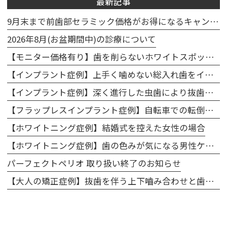
最新記事
9月末まで前歯部セラミック価格がお得になるキャンペーン実施中🦷
2026年8月(お盆期間中)の診療について
【モニター価格有り】歯を削らないホワイトスポット治療キャンペーンのお知らせ
【インプラント症例】上手く噛めない総入れ歯をインプラントで噛めるように改善
【インプラント症例】深く進行した虫歯により抜歯、インプラントで修復
【フラップレスインプラント症例】自転車での転倒で前歯を折ってしまったケース
【ホワイトニング症例】結婚式を控えた女性の場合
【ホワイトニング症例】歯の色みが気になる男性ケース
パーフェクトペリオ 取り扱い終了のお知らせ
【大人の矯正症例】抜歯を伴う上下嚙み合わせと歯のアーチの修正